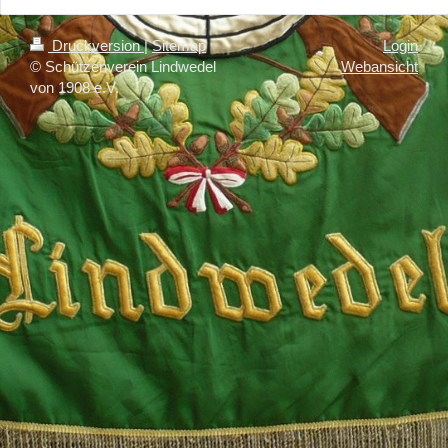
Druckversion
|
Sitemap
Login
© Schützenverein Lindwedel
Webansicht
von 1908 e.V.