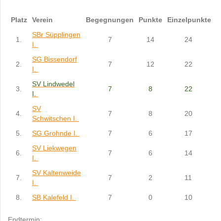
Platz
Verein
Begegnungen
Punkte
Einzelpunkte
SBr Süpplingen
1.
7
14
24
I.
SG Bissendorf
2.
7
12
22
I.
SV Lindwedel
3.
7
8
22
I.
SV
4.
7
8
20
Schwitschen I.
5.
SG Grohnde I.
7
6
17
SV Liekwegen
6.
7
6
14
I.
SV Kaltenweide
7.
7
2
11
I.
8.
SB Kalefeld I.
7
0
10
Endtermin: