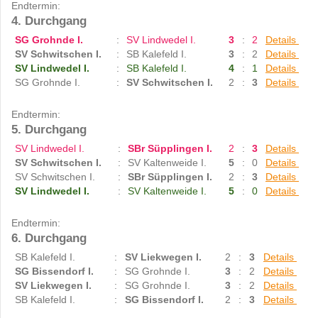
Endtermin:
4. Durchgang
SG Grohnde I.
:
SV Lindwedel I.
3
:
2
Details
SV Schwitschen I.
:
SB Kalefeld I.
3
:
2
Details
SV Lindwedel I.
:
SB Kalefeld I.
4
:
1
Details
SG Grohnde I.
:
SV Schwitschen I.
2
:
3
Details
Endtermin:
5. Durchgang
SV Lindwedel I.
:
SBr Süpplingen I.
2
:
3
Details
SV Schwitschen I.
:
SV Kaltenweide I.
5
:
0
Details
SV Schwitschen I.
:
SBr Süpplingen I.
2
:
3
Details
SV Lindwedel I.
:
SV Kaltenweide I.
5
:
0
Details
Endtermin:
6. Durchgang
SB Kalefeld I.
:
SV Liekwegen I.
2
:
3
Details
SG Bissendorf I.
:
SG Grohnde I.
3
:
2
Details
SV Liekwegen I.
:
SG Grohnde I.
3
:
2
Details
SB Kalefeld I.
:
SG Bissendorf I.
2
:
3
Details