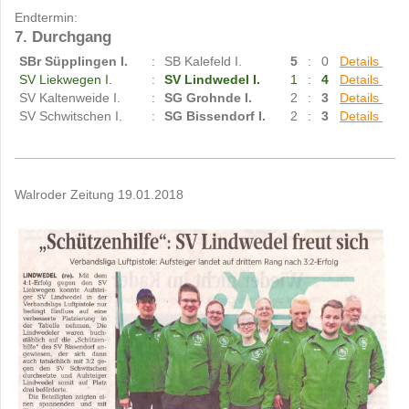
Endtermin:
7. Durchgang
SBr Süpplingen I.
:
SB Kalefeld I.
5
:
0
Details
SV Liekwegen I.
:
SV Lindwedel I.
1
:
4
Details
SV Kaltenweide I.
:
SG Grohnde I.
2
:
3
Details
SV Schwitschen I.
:
SG Bissendorf I.
2
:
3
Details
Walroder Zeitung 19.01.2018