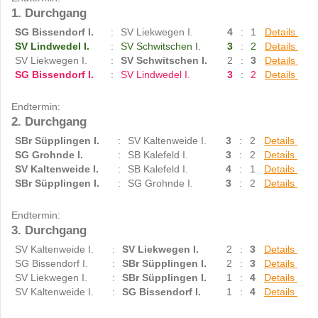
1. Durchgang
SG Bissendorf I.
:
SV Liekwegen I.
4
:
1
Details
SV Lindwedel I.
:
SV Schwitschen I.
3
:
2
Details
SV Liekwegen I.
:
SV Schwitschen I.
2
:
3
Details
SG Bissendorf I.
:
SV Lindwedel I.
3
:
2
Details
Endtermin:
2. Durchgang
SBr Süpplingen I.
:
SV Kaltenweide I.
3
:
2
Details
SG Grohnde I.
:
SB Kalefeld I.
3
:
2
Details
SV Kaltenweide I.
:
SB Kalefeld I.
4
:
1
Details
SBr Süpplingen I.
:
SG Grohnde I.
3
:
2
Details
Endtermin:
3. Durchgang
SV Kaltenweide I.
:
SV Liekwegen I.
2
:
3
Details
SG Bissendorf I.
:
SBr Süpplingen I.
2
:
3
Details
SV Liekwegen I.
:
SBr Süpplingen I.
1
:
4
Details
SV Kaltenweide I.
:
SG Bissendorf I.
1
:
4
Details